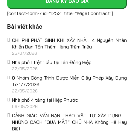
ĐĂNG KÝ BÁO GIÁ
[contact-form-7 id="1252" title="Wiget contract"]
Bài viết khác
CHI PHÍ PHÁT SINH KHI XÂY NHÀ : 4 Nguyên Nhân
Khiến Bạn Tốn Thêm Hàng Trăm Triệu
25/07/2026
Nhà phố 1 trệt 1 lầu tại Tân Đông Hiệp
22/05/2026
8 Nhóm Công Trình Được Miễn Giấy Phép Xây Dựng
Từ 1/7/2026
22/05/2026
Nhà phố 4 tầng tại Hiệp Phước
06/05/2026
CẢNH GIÁC VẤN NẠN TRÁO VẬT TƯ XÂY DỰNG –
NHỮNG CÁCH “QUA MẮT” CHỦ NHÀ Không Hề Hay
Biết