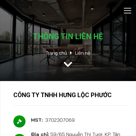
THÔNG TIN LIÊN HỆ
Trang chủ
Liên hệ
CÔNG TY TNHH HƯNG LỘC PHƯỚC
MST:
3702307069
Địa chỉ:
59/65 Nguyễn Thị Tươi, KP. Tân