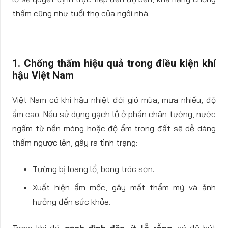
thấm cũng như tuổi thọ của ngôi nhà.
1. Chống thấm hiệu quả trong điều kiện khí
hậu Việt Nam
Việt Nam có khí hậu nhiệt đới gió mùa, mưa nhiều, độ
ẩm cao. Nếu sử dụng gạch lỗ ở phần chân tường, nước
ngấm từ nền móng hoặc độ ẩm trong đất sẽ dễ dàng
thấm ngược lên, gây ra tình trạng:
Tường bị loang lổ, bong tróc sơn.
Xuất hiện ẩm mốc, gây mất thẩm mỹ và ảnh
hưởng đến sức khỏe.
Trong khi đó,
gạch đinh đặc, ít lỗ rỗng
, có độ hút