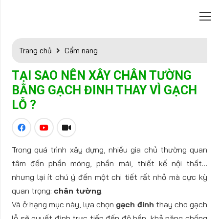
Trang chủ
Cẩm nang
TẠI SAO NÊN XÂY CHÂN TƯỜNG
BẰNG GẠCH ĐINH THAY VÌ GẠCH
LỖ ?
Trong quá trình xây dựng, nhiều gia chủ thường quan
tâm đến phần móng, phần mái, thiết kế nội thất…
nhưng lại ít chú ý đến một chi tiết rất nhỏ mà cực kỳ
quan trọng:
chân tường
.
Và ở hạng mục này, lựa chọn
gạch đinh
thay cho gạch
lỗ sẽ quyết định trực tiếp đến độ bền, khả năng chống