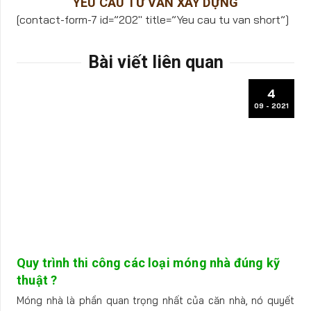
YÊU CẦU TƯ VẤN XÂY DỰNG
[contact-form-7 id=”202″ title=”Yeu cau tu van short”]
Bài viết liên quan
4
09 - 2021
Quy trình thi công các loại móng nhà đúng kỹ
thuật ?
Móng nhà là phần quan trọng nhất của căn nhà, nó quyết