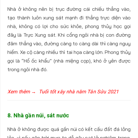
Nhà ở không nên bị trục đường cái chiếu thẳng vào,
tạo thành luôn xung sát mạnh đi thẳng trực diện vào
nhà, không có lợi cho sức khỏe, phong thủy học gọi
đây là Trực Xung sát. Khi cổng ngôi nhà bị con đường
đâm thẳng vào, đường càng to càng dài thì càng nguy
hiểm. Xe cộ càng nhiều thì tai họa càng lớn. Phong thủy
gọi là “Hổ ốc khẩu” (nhà miệng cọp), khó ở yên được
trong ngôi nhà đó.
Xem thêm → Tuổi tốt xây nhà năm Tân Sửu 2021
8. Nhà gần núi, sát nước
Nhà ở không được quá gần núi có kết cấu đất đá lỏng
lẻo, vì nếu gặp trời mưa to dễ gây sạt lở nghiêm trọng.