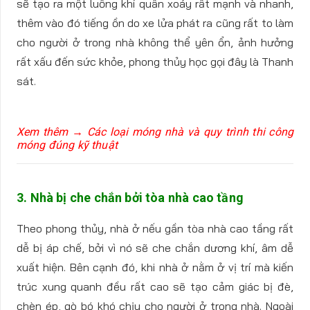
sẽ tạo ra một luồng khí quẫn xoáy rất mạnh và nhanh,
thêm vào đó tiếng ồn do xe lửa phát ra cũng rất to làm
cho người ở trong nhà không thể yên ổn, ảnh hưởng
rất xấu đến sức khỏe, phong thủy học gọi đây là Thanh
sát.
Xem thêm → Các loại móng nhà và quy trình thi công
móng đúng kỹ thuật
3. Nhà bị che chắn bởi tòa nhà cao tầng
Theo phong thủy, nhà ở nếu gần tòa nhà cao tầng rất
dễ bị áp chế, bởi vì nó sẽ che chắn dương khí, âm dễ
xuất hiện. Bên cạnh đó, khi nhà ở nằm ở vị trí mà kiến
trúc xung quanh đều rất cao sẽ tạo cảm giác bị đè,
chèn ép, gò bó khó chịu cho người ở trong nhà. Ngoài