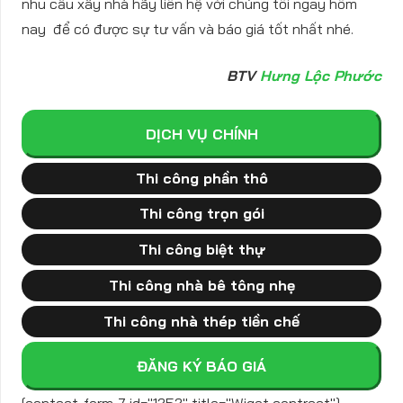
nhu cầu xây nhà hãy liên hệ với chúng tôi ngay hôm
nay để có được sự tư vấn và báo giá tốt nhất nhé.
BTV
Hưng Lộc Phước
DỊCH VỤ CHÍNH
Thi công phần thô
Thi công trọn gói
Thi công biệt thự
Thi công nhà bê tông nhẹ
Thi công nhà thép tiền chế
ĐĂNG KÝ BÁO GIÁ
[contact-form-7 id="1252" title="Wiget contract"]