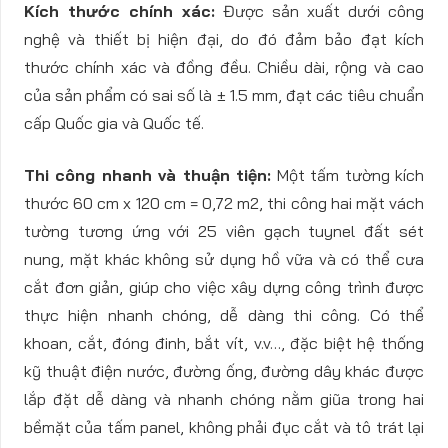
Kích thước chính xác:
Được sản xuất dưới công
nghệ và thiết bị hiện đại, do đó đảm bảo đạt kích
thước chính xác và đồng đều. Chiều dài, rộng và cao
của sản phẩm có sai số là ± 1.5 mm, đạt các tiêu chuẩn
cấp Quốc gia và Quốc tế.
Thi công nhanh và thuận tiện:
Một tấm tường kích
thước 60 cm x 120 cm = 0,72 m2, thi công hai mặt vách
tường tương ứng với 25 viên gạch tuynel đất sét
nung, mặt khác không sử dụng hồ vữa và có thể cưa
cắt đơn giản, giúp cho việc xây dựng công trình được
thực hiện nhanh chóng, dễ dàng thi công. Có thể
khoan, cắt, đóng đinh, bắt vít, v.v…, đặc biệt hệ thống
kỹ thuật điện nước, đường ống, đường dây khác được
lắp đặt dễ dàng và nhanh chóng nằm giũa trong hai
bềmặt của tấm panel, không phải đục cắt và tô trát lại