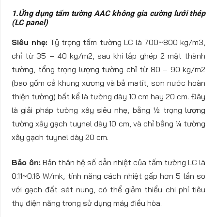
1.Ứng dụng tấm tường AAC không gia cường lưới thép
(LC panel)
Siêu nhẹ:
Tỷ trọng tấm tường LC là 700~800 kg/m3,
chỉ từ 35 – 40 kg/m2, sau khi lắp ghép 2 mặt thành
tường, tổng trọng lượng tường chỉ từ 80 – 90 kg/m2
(bao gồm cả khung xương và bả matít, sơn nước hoàn
thiện tường) bất kể là tường dày 10 cm hay 20 cm. Đây
là giải pháp tường xây siêu nhẹ, bằng ½ trọng lượng
tường xây gạch tuynel dày 10 cm, và chỉ bằng ¼ tường
xây gạch tuynel dày 20 cm.
Bảo ôn:
Bản thân hệ số dẫn nhiệt của tấm tường LC là
0.11~0.16 W/mk, tính năng cách nhiệt gấp hơn 5 lần so
với gạch đất sét nung, có thể giảm thiểu chi phí tiêu
thụ điện năng trong sử dụng máy điều hòa.