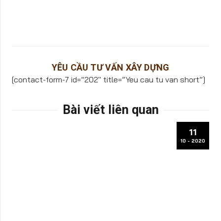
YÊU CẦU TƯ VẤN XÂY DỰNG
[contact-form-7 id=”202″ title=”Yeu cau tu van short”]
Bài viết liên quan
11
10 - 2020