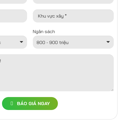
Khu vực xây *
Ngân sách
!
BÁO GIÁ NGAY