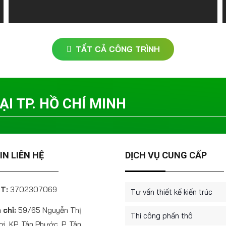
TẤT CẢ CÔNG TRÌNH
I TP. HỒ CHÍ MINH
N LIÊN HỆ
DỊCH VỤ CUNG CẤP
T:
3702307069
Tư vấn thiết kế kiến trúc
 chỉ:
59/65 Nguyễn Thị
Thi công phần thô
i, KP. Tân Phước, P. Tân