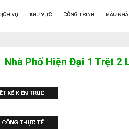
DỊCH VỤ
KHU VỰC
CÔNG TRÌNH
MẪU NHÀ
Nhà Phố Hiện Đại 1 Trệt 2 
ẾT KẾ KIẾN TRÚC
I CÔNG THỰC TẾ