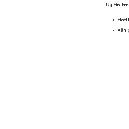
Uy tín tr
Hotli
Văn 