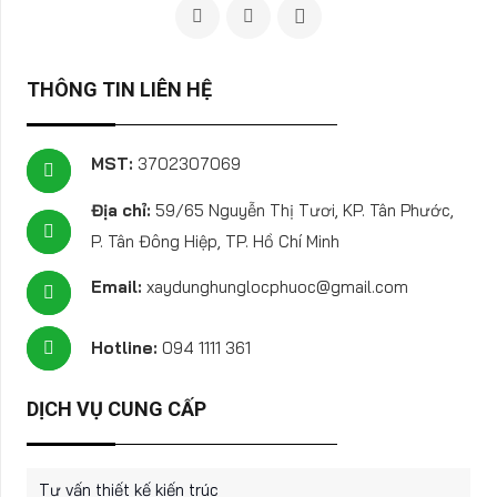
THÔNG TIN LIÊN HỆ
MST:
3702307069
Địa chỉ:
59/65 Nguyễn Thị Tươi, KP. Tân Phước,
P. Tân Đông Hiệp, TP. Hồ Chí Minh
Email:
xaydunghunglocphuoc@gmail.com
Hotline:
094 1111 361
DỊCH VỤ CUNG CẤP
Tư vấn thiết kế kiến trúc