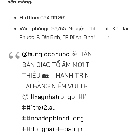
nền móng.
Hotline:
094 1111 361
Văn phòng:
59/65 Nguyễn Thị Tươi, KP. Tân
Phước, P. Tân Bình, TP. Dĩ An, Bình Dương
@hunglocphuoc
🎉 HÂN HOAN
BÀN GIAO TỔ ẤM MỚI TẠI LÁI
THIÊU 🏡 – HÀNH TRÌNH KHÉP
LẠI BẰNG NIỀM VUI TRỌN VẸN!
😊
#xaynhatrongoi
#
#1tret1lau
#
#1tret2lau
#
#nhadepbinhduong
#
#tphcm
#
#dongnai
#
#baogiaphantho