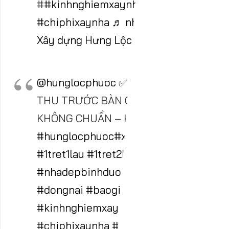
#
#kinhnghiemxaynha
#nhapho
#chiphixaynha
♬ nhạc nền -
Xây dựng Hưng Lộc Phước
@hunglocphuoc
✅ NGHIỆM
THU TRƯỚC BÀN GIAO🎯
KHÔNG CHUẨN – KHÔNG VỀ!
#hunglocphuoc
#xaynhatrongoi
#1tret1lau
#1tret2lau
#nhadepbinhduong
#tphcm
#dongnai
#baogiaphantho
#kinhnghiemxaynha
#nhapho
#chiphixaynha
#nhadep2025