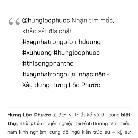
@hunglocphuoc
Nhận tim mốc,
khảo sát địa chất
#xaynhatrongoibinhduong
#xuhuong
#hunglocphuoc
#thicongphantho
#xaynhatrongoi
♬ nhạc nền -
Xây dựng Hưng Lộc Phước
Hưng Lộc Phước
là đơn vị thiết kế và thi công
biệt
thự, nhà phố
chuyên nghiệp tại Bình Dương. Với nhiều
năm kinh nghiệm, cùng đội ngũ kiến trúc sư – kỹ sư