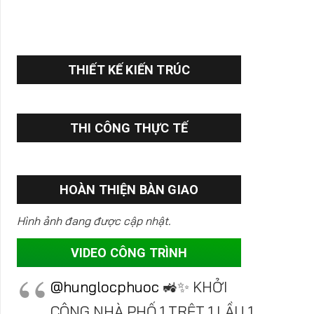
THIẾT KẾ KIẾN TRÚC
THI CÔNG THỰC TẾ
HOÀN THIỆN BÀN GIAO
Hình ảnh đang được cập nhật.
VIDEO CÔNG TRÌNH
@hunglocphuoc
🚜✨ KHỞI
CÔNG NHÀ PHỐ 1 TRỆT 1 LẦU 1