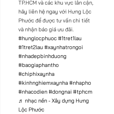
TP.HCM và các khu vực lân cận,
hãy liên hệ ngay với Hưng Lộc
Phước để được tư vấn chi tiết
và nhận báo giá ưu đãi.
#hunglocphuoc
#1tret1lau
#1tret2lau
#xaynhatrongoi
#nhadepbinhduong
#baogiaphantho
#chiphixaynha
#kinhnghiemxaynha
#nhapho
#nhacodien
#dongnai
#tphcm
♬ nhạc nền - Xây dựng Hưng
Lộc Phước