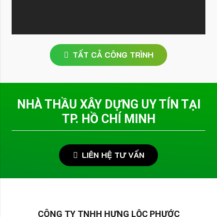
TẤT CẢ CÔNG TRÌNH
NHÀ THẦU XÂY DỰNG UY TÍN TẠI
TP. HỒ CHÍ MINH
LIÊN HỆ TƯ VẤN
CÔNG TY TNHH HƯNG LỘC PHƯỚC