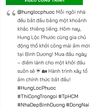
VIDEO CÔNG TRÌNH
@hunglocphuoc
Mỗi ngôi nhà
đều bắt đầu bằng một khoảnh
khắc thiêng liêng. Hôm nay,
Hưng Lộc Phước cùng gia chủ
động thổ khởi công mái ấm mới
tại Bình Dương! Mưa đầu ngày
– điềm lành cho một khởi đầu
suôn sẻ ☔ 🏡 Hành trình xây tổ
ấm chính thức bắt đầu!
#HungLocPhuoc
#ThiCongTrongoi
#TpHCM
#NhaDepBinhDuong
#DongNai