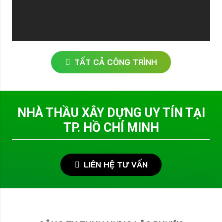
TẤT CẢ CÔNG TRÌNH
NHÀ THẦU XÂY DỰNG UY TÍN TẠI
TP. HỒ CHÍ MINH
LIÊN HỆ TƯ VẤN