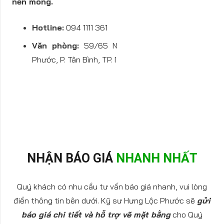
nền móng.
Hotline:
094 1111 361
Văn phòng:
59/65 Nguyễn Thị Tươi, KP. Tân
Phước, P. Tân Bình, TP. Dĩ An, Bình Dương
NHẬN BÁO GIÁ
NHANH NHẤT
Quý khách có nhu cầu tư vấn báo giá nhanh, vui lòng
điền thông tin bên dưới. Kỹ sư Hưng Lộc Phước sẽ
gửi
báo giá chi tiết và hỗ trợ vẽ mặt bằng
cho Quý