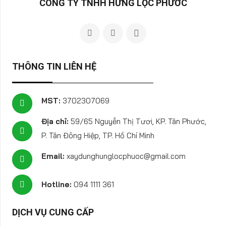
CÔNG TY TNHH HƯNG LỘC PHƯỚC
THÔNG TIN LIÊN HỆ
MST:
3702307069
Địa chỉ:
59/65 Nguyễn Thị Tươi, KP. Tân Phước,
P. Tân Đông Hiệp, TP. Hồ Chí Minh
Email:
xaydunghunglocphuoc@gmail.com
Hotline:
094 1111 361
DỊCH VỤ CUNG CẤP