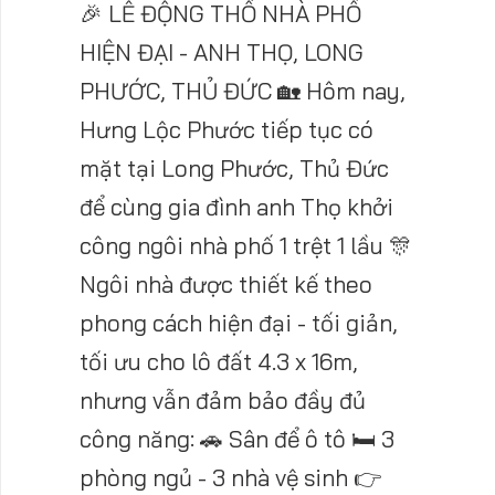
🎉 LỄ ĐỘNG THỔ NHÀ PHỐ
HIỆN ĐẠI - ANH THỌ, LONG
PHƯỚC, THỦ ĐỨC 🏡 Hôm nay,
Hưng Lộc Phước tiếp tục có
mặt tại Long Phước, Thủ Đức
để cùng gia đình anh Thọ khởi
công ngôi nhà phố 1 trệt 1 lầu 🎊
Ngôi nhà được thiết kế theo
phong cách hiện đại - tối giản,
tối ưu cho lô đất 4.3 x 16m,
nhưng vẫn đảm bảo đầy đủ
công năng: 🚗 Sân để ô tô 🛏️ 3
phòng ngủ - 3 nhà vệ sinh 👉