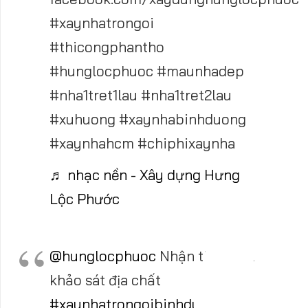
#xaynhatrongoi
#thicongphantho
#hunglocphuoc #maunhadep
#nha1tret1lau #nha1tret2lau
#xuhuong #xaynhabinhduong
#xaynhahcm #chiphixaynha
♬ nhạc nền - Xây dựng Hưng
Lộc Phước
@hunglocphuoc
Nhận tim mốc,
khảo sát địa chất
#xaynhatrongoibinhduong