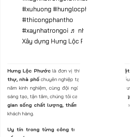
#xuhuong
#hunglocphuoc
#thicongphantho
#xaynhatrongoi
♬ nhạc nền -
Xây dựng Hưng Lộc Phước
Hưng Lộc Phước
là đơn vị thiết kế và thi công
biệt
thự, nhà phố
chuyên nghiệp tại Bình Dương. Với nhiều
năm kinh nghiệm, cùng đội ngũ kiến trúc sư – kỹ sư
sáng tạo, tận tâm, chúng tôi cam kết mang đến
không
gian sống chất lượng, thẩm mỹ và bền vững
cho
khách hàng.
Uy tín trong từng công trình – Chất lượng từ