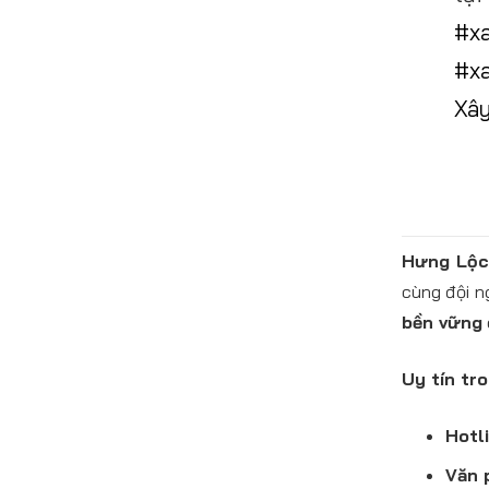
#x
#x
Xâ
Hưng Lộ
cùng đội n
bền vững
Uy tín tr
Hotli
Văn 