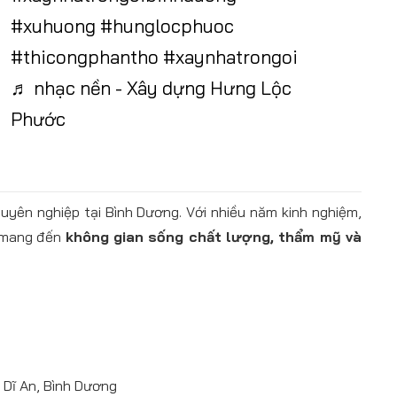
#xuhuong
#hunglocphuoc
#thicongphantho
#xaynhatrongoi
♬ nhạc nền - Xây dựng Hưng Lộc
Phước
uyên nghiệp tại Bình Dương. Với nhiều năm kinh nghiệm,
t mang đến
không gian sống chất lượng, thẩm mỹ và
 Dĩ An, Bình Dương