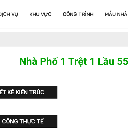
DỊCH VỤ
KHU VỰC
CÔNG TRÌNH
MẪU NHÀ
Nhà Phố 1 Trệt 1 Lầu 55
ẾT KẾ KIẾN TRÚC
I CÔNG THỰC TẾ