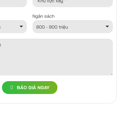
Khu vực xây *
Ngân sách
!
BÁO GIÁ NGAY