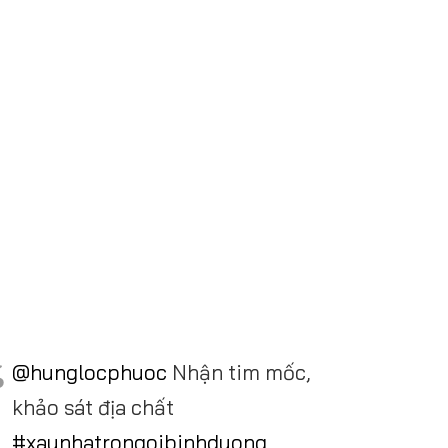
@hunglocphuoc
Nhận tim mốc,
khảo sát địa chất
#xaynhatrongoibinhduong