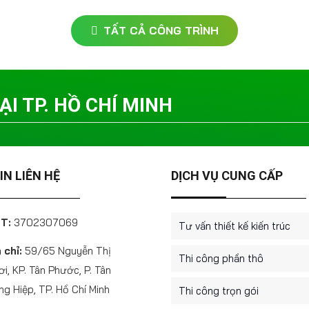
TẤT CẢ CÔNG TRÌNH
I TP. HỒ CHÍ MINH
N LIÊN HỆ
DỊCH VỤ CUNG CẤP
T:
3702307069
Tư vấn thiết kế kiến trúc
 chỉ:
59/65 Nguyễn Thị
Thi công phần thô
i, KP. Tân Phước, P. Tân
g Hiệp, TP. Hồ Chí Minh
Thi công trọn gói