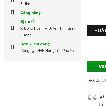
5x11m
Công năng:
Địa chỉ:
P. Đông Hòa, TP. Dĩ An, Tỉnh Bình
HOÀN
Dương
Đơn vị thi công:
Công ty TNHH Hưng Lộc Phước
VI
Hình ảnh đ
@h
tại