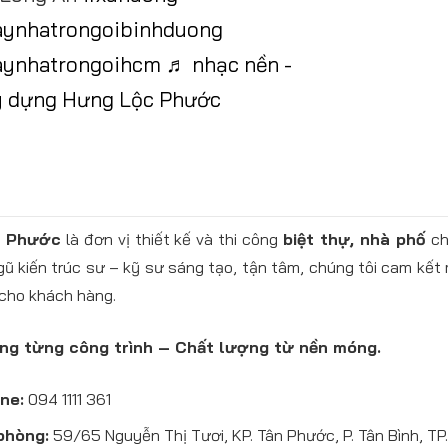
aynhatrongoibinhduong
aynhatrongoihcm
♬ nhạc nền -
y dựng Hưng Lộc Phước
c Phước
là đơn vị thiết kế và thi công
biệt thự, nhà phố
ch
gũ kiến trúc sư – kỹ sư sáng tạo, tận tâm, chúng tôi cam kế
cho khách hàng.
ong từng công trình – Chất lượng từ nền móng.
ne:
094 1111 361
phòng:
59/65 Nguyễn Thị Tươi, KP. Tân Phước, P. Tân Bình, TP.