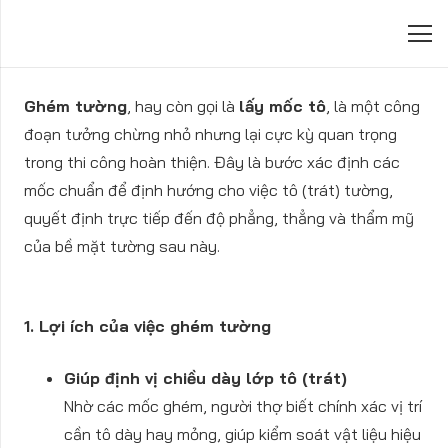
Ghém tường
, hay còn gọi là
lấy mốc tô
, là một công
đoạn tưởng chừng nhỏ nhưng lại
cực kỳ quan trọng
trong thi công hoàn thiện. Đây là bước xác định các
mốc chuẩn
để định hướng cho việc tô (trát) tường,
quyết định trực tiếp đến độ phẳng, thẳng và thẩm mỹ
của bề mặt tường sau này.
1. Lợi ích của việc ghém tường
Giúp định vị chiều dày lớp tô (trát)
Nhờ các mốc ghém, người thợ biết chính xác vị trí
cần tô dày hay mỏng, giúp kiểm soát vật liệu hiệu